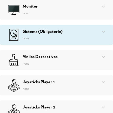
Monitor
none
Sistema (Obligatorio)
none
Vinilos Decorativos
none
Joysticks Player 1
none
Joysticks Player 2