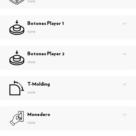
none
Botones Player 1
none
Botones Player 2
none
T-Molding
none
Monedero
none