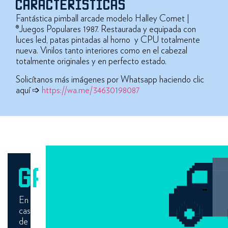
CARACTERÍSTICAS
Fantástica pimball arcade modelo Halley Comet |
®Juegos Populares 1987. Restaurada y equipada con
luces led, patas pintadas al horno y CPU totalmente
nueva. Vinilos tanto interiores como en el cabezal
totalmente originales y en perfecto estado.
Solicítanos más imágenes por Whatsapp haciendo clic
aquí ➩
https://wa.me/34630198087
GARANTÍA
En
caso
de