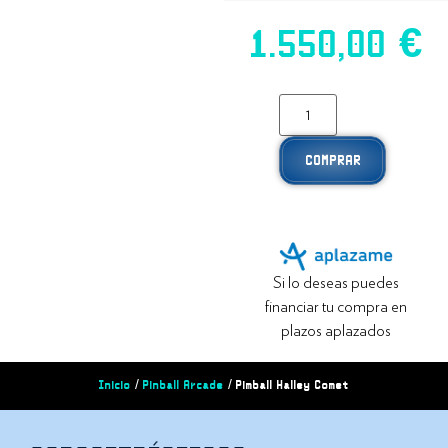
1.550,00
€
COMPRAR
Si lo deseas puedes
financiar tu compra en
plazos aplazados
Inicio
/
Pinball Arcade
/ Pimball Halley Comet