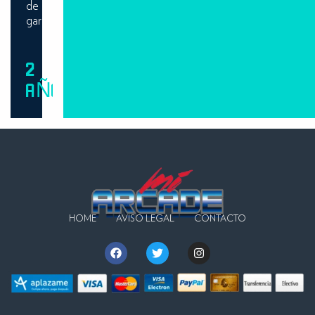
de
garantía.
2
AÑOS
HOME
AVISO LEGAL
CONTACTO